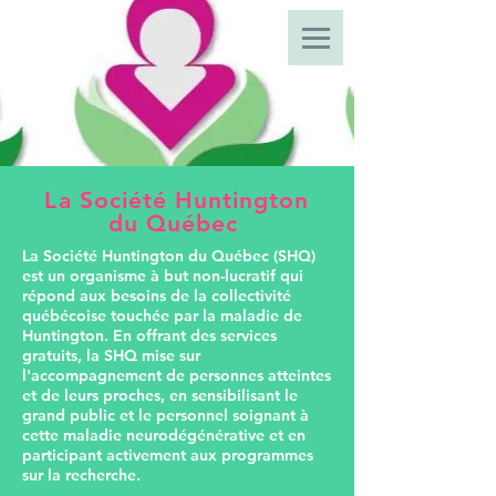
Découvrez notre
projet de maison
Donnez / Devenez membre
La Société Huntington
du Québec
La Société Huntington du Québec (SHQ)
est un organisme à but non-lucratif qui
répond aux besoins de la collectivité
québécoise touchée par la maladie de
Huntington. En offrant des services
gratuits, la SHQ mise sur
l'accompagnement de personnes atteintes
et de leurs proches, en sensibilisant le
grand public et le personnel soignant à
cette maladie neurodégénérative et en
participant activement aux programmes
sur la recherche.