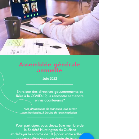
Assemblée générale
annuelle
Juin 2022
_________________________
En raison des directives gouvernementales
liées à la COVID-19, la rencontre se tiendra
en visioconférence*
*Les informations de connexion vous seront
communiquées, à la suite de votre inscription.
_________________________
Pour participer, vous devez être membre de
la Société Huntington du Québec
et défrayer la somme de 10 $ pour votre adhésion,
qui sera valide pour une durée de trois ans.