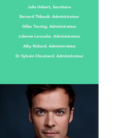
Julie Hébert, Secrétaire
Bernard Thibault, Administrateur
Gilles Tossing, Administrateur
Julienne Larouche, Administrateur
Alby Richard, Administrateur
Dr Sylvain Chouinard, Administrateur