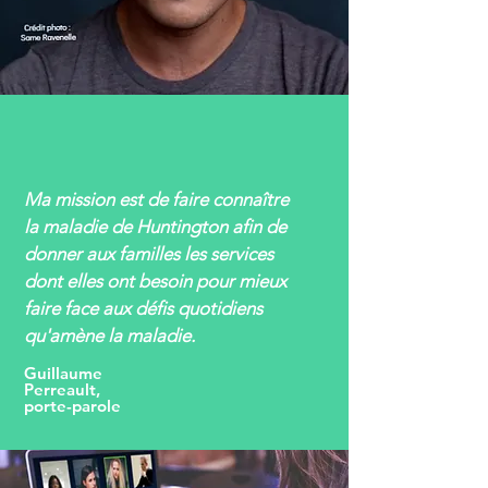
Ma mission est de faire connaître
la maladie de Huntington afin de
donner aux familles les services
dont elles ont besoin pour mieux
faire face aux défis quotidiens
qu'amène la maladie.
Guillaume
Perreault,
porte-parole