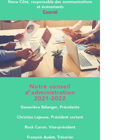
Steve Côté, responsable des communications
et événements
Courriel
Notre conseil
d'administration
2021-2022
Geneviève Bélanger, Présidente
Christian Lejeune, Président sortant
Rock Caron, Vice-président
François Audet, Trésorier