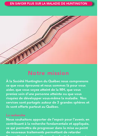
EN SAVOIR PLUS SUR LA MALADIE DE HUNTINGTON
Notre mission
À la Société Huntington du Québec nous comprenons
ce que vous éprouvez et nous sommes là pour vous
aider, que vous soyez atteint de la MH, que vous
preniez soin d’une personne atteinte ou que vous
risquiez de développer vous-même la maladie. Nos
services sont partagés autour de 3 grandes sphères et
ils sont offerts partout au Québec.
La recherche
Nous souhaitons apporter de l’espoir pour l’avenir, en
contribuant à la recherche fondamentale et appliquée,
ce qui permettra de progresser dans la mise au point
de nouveaux traitements permettant de retarder