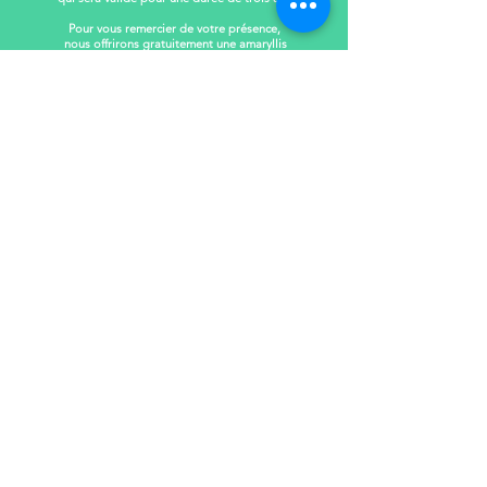
Pour vous remercier de votre présence,
nous offrirons gratuitement une amaryllis
à chacun des participants,
lors de notre prochaine campagne en novembre.
_________________________
APPELEZ-NOUS
514 282-4272
| Sans frais :
1
877 282-2444
ÉCRIVEZ-NOUS
shq@huntingtonqc.org
HEURES D'OUVERTURE
Lundi au vendredi de
8h 30 à 16 h 30
Pour rejoindre un membre de