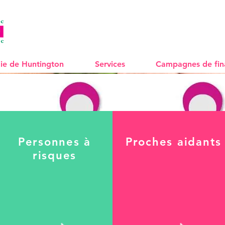
ie de Huntington
Services
Campagnes de fi
Personnes à
Proches aidants
risques