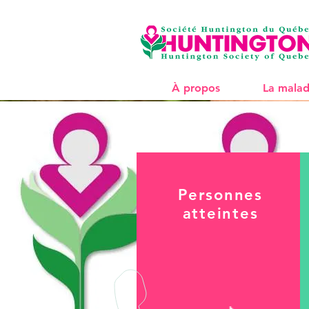
À propos
La malad
Personnes
atteintes