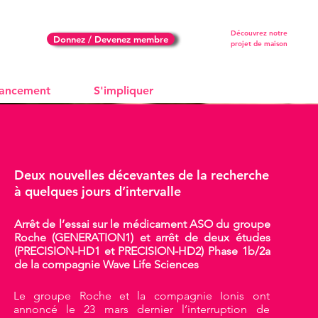
Découvrez notre
Donnez / Devenez membre
projet de maison
nancement
S'impliquer
Deux nouvelles décevantes de la recherche
à quelques jours d’intervalle
Arrêt de l’essai sur le médicament ASO du groupe
Roche (GENERATION1) et arrêt de deux études
(PRECISION-HD1 et PRECISION-HD2) Phase 1b/2a
de la compagnie Wave Life Sciences
Le groupe Roche et la compagnie Ionis ont
annoncé le 23 mars dernier l’interruption de