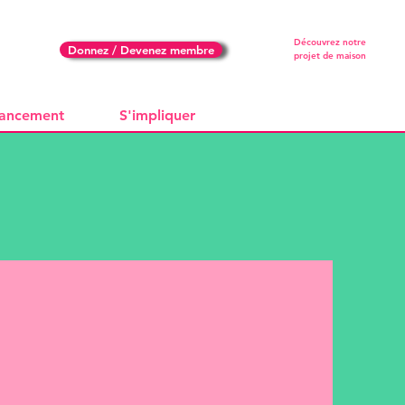
Découvrez notre
Donnez / Devenez membre
projet de maison
nancement
S'impliquer