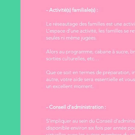
- Activité(s) familiale(s) :
L
e réseautage des familles est une acti
L’espace d’une activité, les familles se r
seules ni même jugées.
Alors au programme, cabane à sucre, bru
sorties culturelles, etc…
Que ce soit en termes de préparation, in
autre, votre aide sera essentielle et vous
un excellent moment.
- Conseil d’administration :
S’impliquer au sein du Conseil d’admini
disponible environ six fois par année p
virtuelles avec les autres membres du co