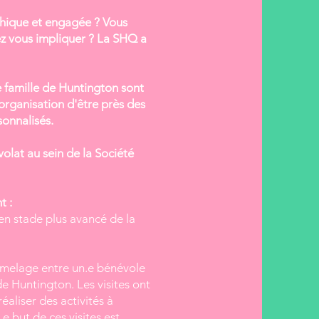
hique et engagée ? Vous
ez vous impliquer ? La SHQ a
e famille de Huntington sont
organisation d'être près des
rsonnalisés.
volat au sein de la Société
t :
en stade plus avancé de la
jumelage entre un.e bénévole
e Huntington. Les visites ont
aliser des activités à
e but de ces visites est