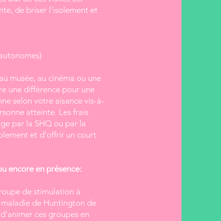
nte, de briser l'isolement et
s autonomes)
, au musée, au cinéma ou une
re une différence pour une
nne selon votre aisance vis-à-
rsonne atteinte. Les frais
arge par la SHQ ou par la
solement et d’offrir un court
ou encore en présence:
oupe de stimulation à
la maladie de Huntington de
 d'animer ces groupes en