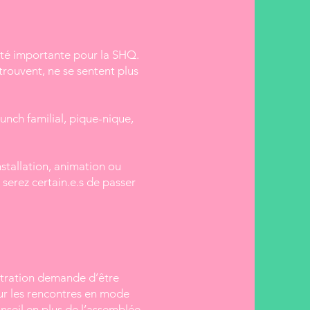
vité importante pour la SHQ.
etrouvent, ne se sentent plus
nch familial, pique-nique,
stallation, animation ou
 serez certain.e.s de passer
stration demande d’être
our les rencontres en mode
nseil en plus de l’assemblée