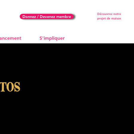
Découvrez notre
Donnez / Devenez membre
projet de maison
nancement
S'impliquer
tos