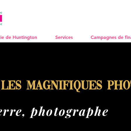
ie de Huntington
Services
Campagnes de fi
 les magnifiques pho
erre, photographe