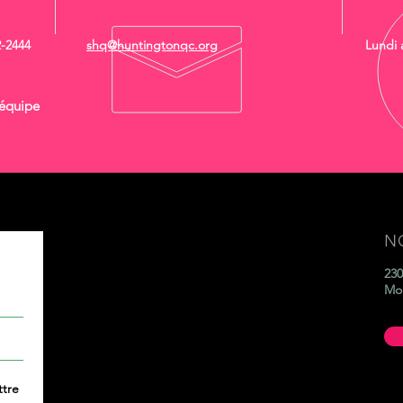
2-2444
shq@huntingtonqc.org
Lundi 
'équipe
N
re
230
Mo
ttre