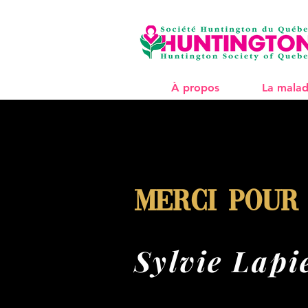
À propos
La malad
Merci pour
Sylvie Lapi