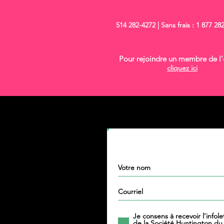
514 282-4272 | Sans frais : 1 877 28
Pour rejoindre un membre de l
cliquez ici
Inscrivez-vous à notre infolett
Je consens à recevoir l’infole
de la Société Huntington du