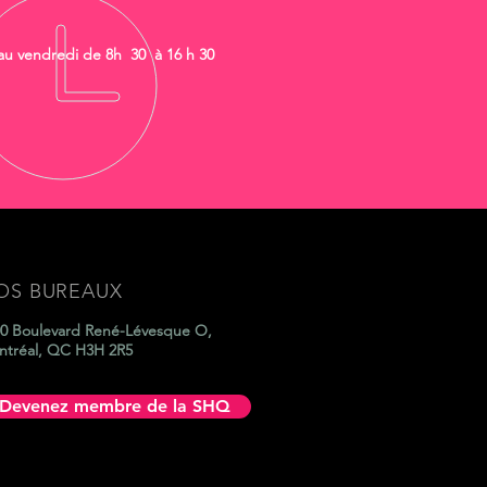
au vendredi de 8h 30 à 16 h 30
OS BUREAUX
0 Boulevard René-Lévesque O,
ntréal, QC H3H 2R5
Devenez membre de la SHQ